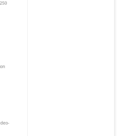
 250
ion
ideo-