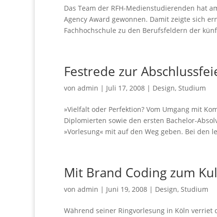
Das Team der RFH-Medienstudierenden hat am 2
Agency Award gewonnen. Damit zeigte sich er
Fachhochschule zu den Berufsfeldern der künft
Festrede zur Abschlussfei
von
admin
|
Juli 17, 2008
|
Design
,
Studium
»Vielfalt oder Perfektion? Vom Umgang mit Ko
Diplomierten sowie den ersten Bachelor-Absolv
»Vorlesung« mit auf den Weg geben. Bei den let
Mit Brand Coding zum Kul
von
admin
|
Juni 19, 2008
|
Design
,
Studium
Während seiner Ringvorlesung in Köln verriet