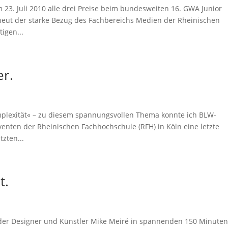
3. Juli 2010 alle drei Preise beim bundesweiten 16. GWA Junior
neut der starke Bezug des Fachbereichs Medien der Rheinischen
igen...
er.
mplexität« – zu diesem spannungsvollen Thema konnte ich BLW-
enten der Rheinischen Fachhochschule (RFH) in Köln eine letzte
zten...
t.
 der Designer und Künstler Mike Meiré in spannenden 150 Minuten