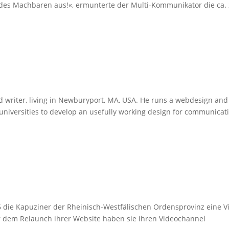
n des Machbaren aus!«, ermunterte der Multi-Kommunikator die ca.
d writer, living in Newburyport, MA, USA. He runs a webdesign and
universities to develop an usefully working design for communicat
6 die Kapuziner der Rheinisch-Westfälischen Ordensprovinz eine V
vor dem Relaunch ihrer Website haben sie ihren Videochannel